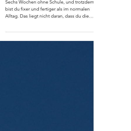
Sommerferien? Ja, kann ich
verstehen
Sechs Wochen ohne Schule, und trotzdem
bist du fixer und fertiger als im normalen
Alltag. Das liegt nicht daran, dass du die
Ferien falsch angehst. Es liegt daran, dass
plötzlich alles an dir hängt, was vorher die
Schule aufgefangen hat. Warum der Sommer
den Kopf voller macht statt leerer, und was
wirklich hilft.