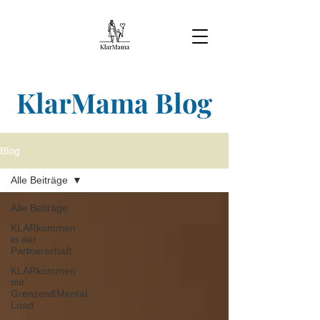
KlarMama Blog
Blog
Alle Beiträge
Alle Beiträge
KLARkommen
in der
Partnerschaft
KLARkommen
mit
Grenzen&Mental
Load