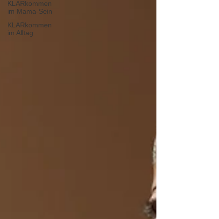
KLARkommen
im Mama-Sein
KLARkommen
im Alltag