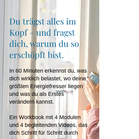
Du trägst alles im
Kopf – und fragst
dich, warum du so
erschöpft bist.
In 60 Minuten erkennst du, was
dich wirklich belastet, wo deine
größten Energiefresser liegen
und was du als Erstes
verändern kannst.
Ein Workbook mit 4 Modulen
und 4 begleitenden Videos, das
dich Schritt für Schritt durch